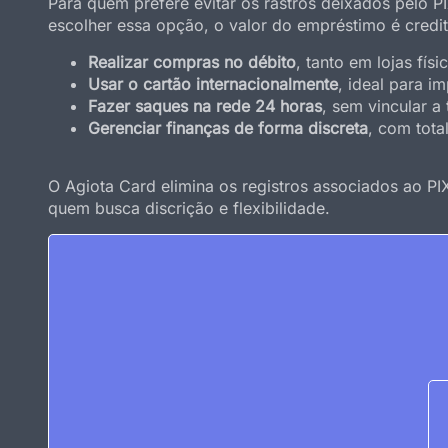
Para quem prefere evitar os rastros deixados pelo P
escolher essa opção, o valor do empréstimo é credit
Realizar compras no débito
, tanto em lojas físi
Usar o cartão internacionalmente
, ideal para i
Fazer saques na rede 24 horas
, sem vincular a
Gerenciar finanças de forma discreta
, com total
O Agiota Card elimina os registros associados ao PI
quem busca discrição e flexibilidade.
Solici
Aprovação e pagamento do empréstimo de modo insta
Pix 
CARTEIR