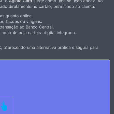
IX, o
Agiota Card
surge como uma solução eficaz. Ao
ado diretamente no cartão, permitindo ao cliente:
cas quanto online.
mportações ou viagens.
 transação ao Banco Central.
 controle pela carteira digital integrada.
X, oferecendo uma alternativa prática e segura para
tar Empréstimo
ntâneo, assine o contrato digitalmente e saque via Pix.
E Contas
A DIGITAL